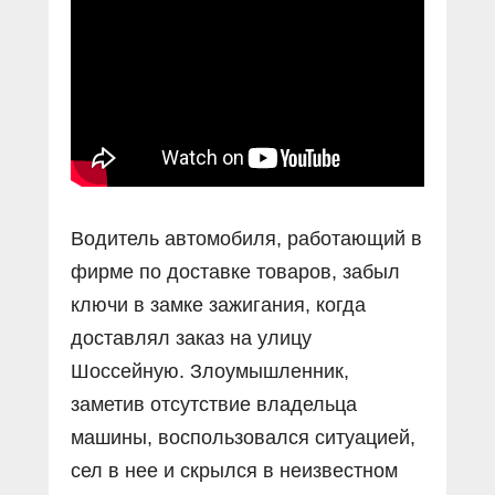
Прямой разговор
Социальные ролики
Газета «Щит и меч»
О ПОРТАЛЕ
В знании сила
Документальные фильмы
Журнал «Полиция России»
Специальный репортаж
Контакты
КиберПОСТОВОЙ
Вакансии
Водитель автомобиля, работающий в
фирме по доставке товаров, забыл
ключи в замке зажигания, когда
доставлял заказ на улицу
Шоссейную. Злоумышленник,
заметив отсутствие владельца
машины, воспользовался ситуацией,
сел в нее и скрылся в неизвестном