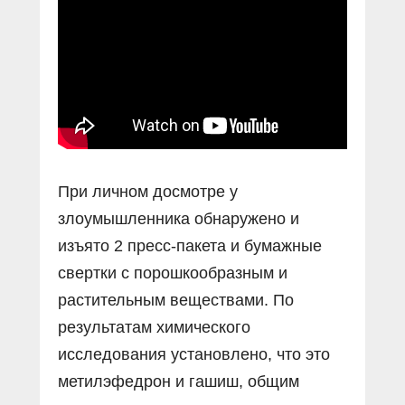
Прямой разговор
Социальные ролики
Газета «Щит и меч»
О ПОРТАЛЕ
В знании сила
Документальные фильмы
Журнал «Полиция России»
Специальный репортаж
Контакты
КиберПОСТОВОЙ
Вакансии
При личном досмотре у
злоумышленника обнаружено и
изъято 2 пресс-пакета и бумажные
свертки с порошкообразным и
растительным веществами. По
результатам химического
исследования установлено, что это
метилэфедрон и гашиш, общим