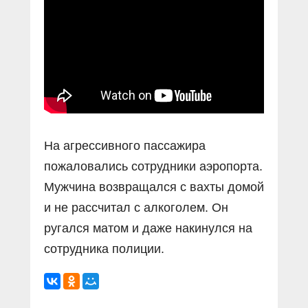
Прямой разговор
Социальные ролики
Газета «Щит и меч»
О ПОРТАЛЕ
В знании сила
Документальные фильмы
Журнал «Полиция России»
Специальный репортаж
Контакты
КиберПОСТОВОЙ
Вакансии
На агрессивного пассажира
пожаловались сотрудники аэропорта.
Мужчина возвращался с вахты домой
и не рассчитал с алкоголем. Он
ругался матом и даже накинулся на
сотрудника полиции.