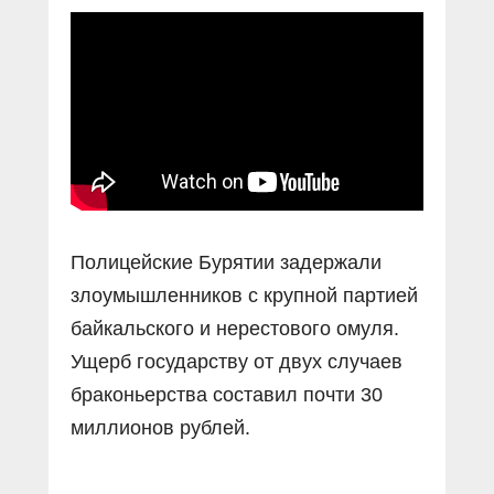
Прямой разговор
Социальные ролики
Газета «Щит и меч»
О ПОРТАЛЕ
В знании сила
Документальные фильмы
Журнал «Полиция России»
Специальный репортаж
Контакты
КиберПОСТОВОЙ
Вакансии
Полицейские Бурятии задержали
злоумышленников с крупной партией
байкальского и нерестового омуля.
Ущерб государству от двух случаев
браконьерства составил почти 30
миллионов рублей.