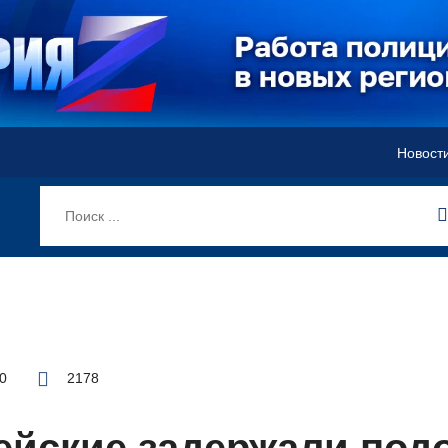
Новост
00
2178