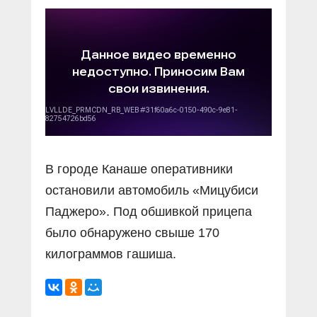
Прямой разговор
Социальные ролики
Газета «Щит и меч»
О ПОРТАЛЕ
В знании сила
Документальные фильмы
Журнал «Полиция России»
Специальный репортаж
Контакты
КиберПОСТОВОЙ
Вакансии
В городе Канаше оперативники
остановили автомобиль «Мицубиси
Паджеро». Под обшивкой прицепа
было обнаружено свыше 170
килограммов гашиша.