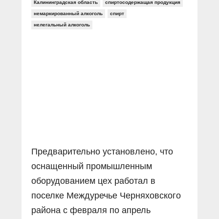
Прямой разговор
Калининградская область
спиртосодержащая продукция
Социальные ролики
Газета «Щит и меч»
О ПОРТАЛЕ
немаркированный алкоголь
спирт
В знании сила
Документальные фильмы
нелегальный алкоголь
Журнал «Полиция России»
Специальный репортаж
Контакты
КиберПОСТОВОЙ
Вакансии
Предварительно установлено, что
оснащенный промышленным
оборудованием цех работал в
поселке Междуречье Черняховского
района с февраля по апрель