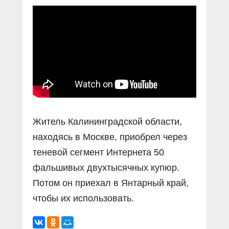
Прямой разговор
Социальные ролики
Газета «Щит и меч»
О ПОРТАЛЕ
В знании сила
Документальные фильмы
Журнал «Полиция России»
Специальный репортаж
Контакты
КиберПОСТОВОЙ
Вакансии
Житель Калининградской области,
находясь в Москве, приобрел через
теневой сегмент Интернета 50
фальшивых двухтысячных купюр.
Потом он приехал в Янтарный край,
чтобы их использовать.