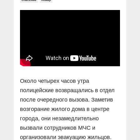
Прямой разговор
Социальные ролики
Газета «Щит и меч»
О ПОРТАЛЕ
В знании сила
Документальные фильмы
Журнал «Полиция России»
Специальный репортаж
Контакты
КиберПОСТОВОЙ
Вакансии
Около четырех часов утра
полицейские возвращались в отдел
после очередного вызова. Заметив
возгорание жилого дома в центре
города, они незамедлительно
вызвали сотрудников МЧС и
организовали эвакуацию жильцов.