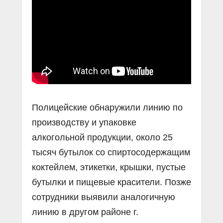
Прямой разговор
Социальные ролики
Газета «Щит и меч»
О ПОРТАЛЕ
В знании сила
Документальные фильмы
Журнал «Полиция России»
Специальный репортаж
Контакты
КиберПОСТОВОЙ
Вакансии
Полицейские обнаружили линию по
производству и упаковке
алкогольной продукции, около 25
тысяч бутылок со спиртосодержащим
коктейлем, этикетки, крышки, пустые
бутылки и пищевые красители. Позже
сотрудники выявили аналогичную
линию в другом районе г.