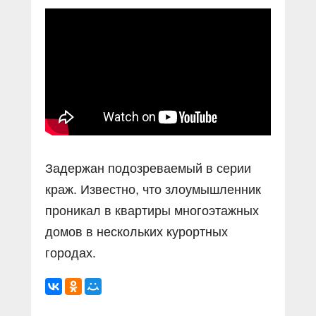
Прямой разговор
Социальные ролики
Газета «Щит и меч»
О ПОРТАЛЕ
В знании сила
Документальные фильмы
Журнал «Полиция России»
Специальный репортаж
Контакты
КиберПОСТОВОЙ
Вакансии
Задержан подозреваемый в серии
краж. Известно, что злоумышленник
проникал в квартиры многоэтажных
домов в нескольких курортных
городах.