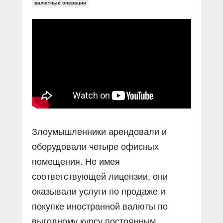
Прямой разговор
валютные операции
Социальные ролики
Газета «Щит и меч»
О ПОРТАЛЕ
В знании сила
Документальные фильмы
Журнал «Полиция России»
Специальный репортаж
Контакты
КиберПОСТОВОЙ
Вакансии
Злоумышленники арендовали и
оборудовали четыре офисных
помещения. Не имея
соответствующей лицензии, они
оказывали услуги по продаже и
покупке иностранной валюты по
выгодному курсу постоянным