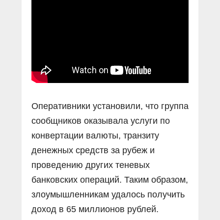
Прямой разговор
Социальные ролики
Газета «Щит и меч»
О ПОРТАЛЕ
В знании сила
Документальные фильмы
Журнал «Полиция России»
Специальный репортаж
Контакты
КиберПОСТОВОЙ
Вакансии
Оперативники установили, что группа
сообщников оказывала услуги по
конвертации валюты, транзиту
денежных средств за рубеж и
проведению других теневых
банковских операций. Таким образом,
злоумышленникам удалось получить
доход в 65 миллионов рублей.