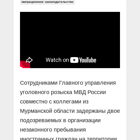
Прямой разговор
миграционное законодательство
Социальные ролики
Газета «Щит и меч»
О ПОРТАЛЕ
В знании сила
Документальные фильмы
Журнал «Полиция России»
Специальный репортаж
Контакты
КиберПОСТОВОЙ
Вакансии
Сотрудниками Главного управления
уголовного розыска МВД России
совместно с коллегами из
Мурманской области задержаны двое
подозреваемых в организации
незаконного пребывания
иностранных граждан на территории