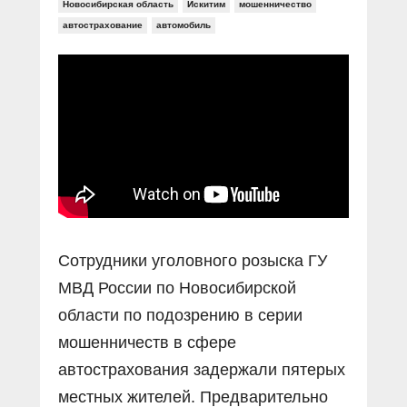
Прямой разговор
Новосибирская область
Искитим
мошенничество
Социальные ролики
Газета «Щит и меч»
О ПОРТАЛЕ
автострахование
автомобиль
В знании сила
Документальные фильмы
Журнал «Полиция России»
Специальный репортаж
Контакты
КиберПОСТОВОЙ
Вакансии
Сотрудники уголовного розыска ГУ
МВД России по Новосибирской
области по подозрению в серии
мошенничеств в сфере
автострахования задержали пятерых
местных жителей. Предварительно