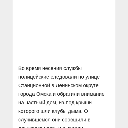
Прямой разговор
Социальные ролики
Газета «Щит и меч»
О ПОРТАЛЕ
В знании сила
Документальные фильмы
Журнал «Полиция России»
Специальный репортаж
Контакты
КиберПОСТОВОЙ
Вакансии
Во время несения службы
полицейские следовали по улице
Станционной в Ленинском округе
города Омска и обратили внимание
на частный дом, из-под крыши
которого шли клубы дыма. О
случившемся они сообщили в