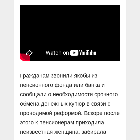
Прямой разговор
Социальные ролики
Газета «Щит и меч»
О ПОРТАЛЕ
В знании сила
Документальные фильмы
Журнал «Полиция России»
Специальный репортаж
Контакты
КиберПОСТОВОЙ
Вакансии
Гражданам звонили якобы из
пенсионного фонда или банка и
сообщали о необходимости срочного
обмена денежных купюр в связи с
проводимой реформой. Вскоре после
этого к пенсионерам приходила
неизвестная женщина, забирала