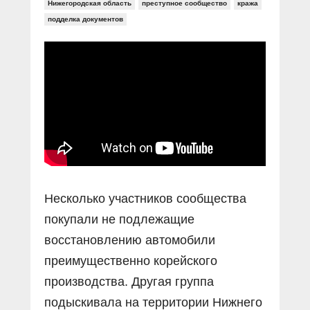
Прямой разговор
Нижегородская область
преступное сообщество
кража
Социальные ролики
Газета «Щит и меч»
О ПОРТАЛЕ
подделка документов
В знании сила
Документальные фильмы
Журнал «Полиция России»
Специальный репортаж
Контакты
КиберПОСТОВОЙ
Вакансии
Несколько участников сообщества
покупали не подлежащие
восстановлению автомобили
преимущественно корейского
производства. Другая группа
подыскивала на территории Нижнего