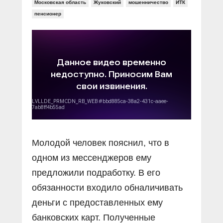
Прямой разговор
Московская область
Жуковский
мошенничество
ИТК
Социальные ролики
Газета «Щит и меч»
О ПОРТАЛЕ
пенсионер
В знании сила
Документальные фильмы
Журнал «Полиция России»
Специальный репортаж
Контакты
КиберПОСТОВОЙ
Вакансии
Молодой человек пояснил, что в
одном из мессенджеров ему
предложили подработку. В его
обязанности входило обналичивать
деньги с предоставленных ему
банковских карт. Полученные