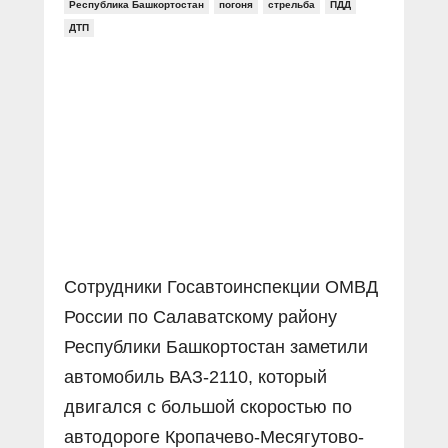
Прямой разговор
Республика Башкортостан
погоня
стрельба
ПДД
Социальные ролики
Газета «Щит и меч»
О ПОРТАЛЕ
ДТП
В знании сила
Документальные фильмы
Журнал «Полиция России»
Специальный репортаж
Контакты
КиберПОСТОВОЙ
Вакансии
Сотрудники Госавтоинспекции ОМВД
России по Салаватскому району
Республики Башкортостан заметили
автомобиль ВАЗ-2110, который
двигался с большой скоростью по
автодороге Кропачево-Месягутово-