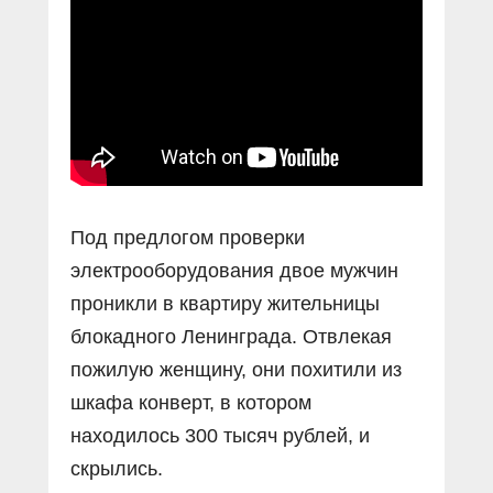
Прямой разговор
Социальные ролики
Газета «Щит и меч»
О ПОРТАЛЕ
В знании сила
Документальные фильмы
Журнал «Полиция России»
Специальный репортаж
Контакты
КиберПОСТОВОЙ
Вакансии
Под предлогом проверки
электрооборудования двое мужчин
проникли в квартиру жительницы
блокадного Ленинграда. Отвлекая
пожилую женщину, они похитили из
шкафа конверт, в котором
находилось 300 тысяч рублей, и
скрылись.