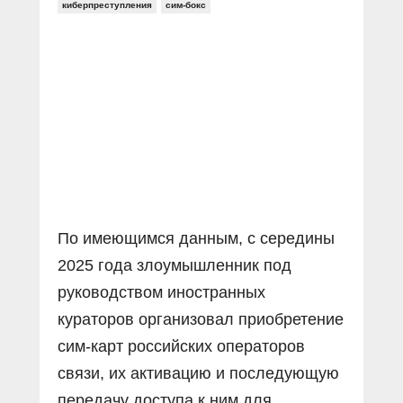
Прямой разговор
киберпреступления
сим-бокс
Социальные ролики
Газета «Щит и меч»
О ПОРТАЛЕ
В знании сила
Документальные фильмы
Журнал «Полиция России»
Специальный репортаж
Контакты
КиберПОСТОВОЙ
Вакансии
По имеющимся данным, с середины
2025 года злоумышленник под
руководством иностранных
кураторов организовал приобретение
сим-карт российских операторов
связи, их активацию и последующую
передачу доступа к ним для