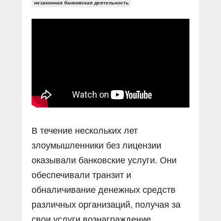
Прямой разговор
незаконная банковская деятельность
Социальные ролики
Газета «Щит и меч»
О ПОРТАЛЕ
В знании сила
Документальные фильмы
Журнал «Полиция России»
Специальный репортаж
Контакты
КиберПОСТОВОЙ
Вакансии
В течение нескольких лет
злоумышленники без лицензии
оказывали банковские услуги. Они
обеспечивали транзит и
обналичивание денежных средств
различных организаций, получая за
свои услуги вознаграждение.