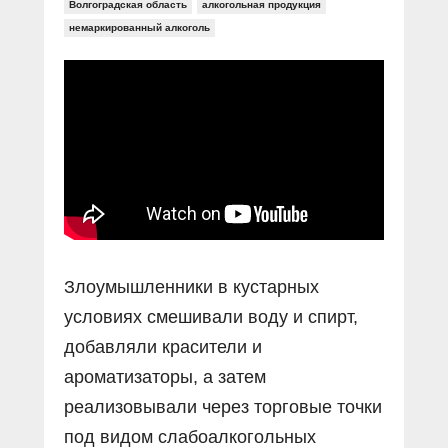
Прямой разговор
Волгоградская область
алкогольная продукция
Социальные ролики
Газета «Щит и меч»
О ПОРТАЛЕ
немаркированный алкоголь
В знании сила
Документальные фильмы
Журнал «Полиция России»
Специальный репортаж
Контакты
КиберПОСТОВОЙ
Вакансии
Злоумышленники в кустарных
условиях смешивали воду и спирт,
добавляли красители и
ароматизаторы, а затем
реализовывали через торговые точки
под видом слабоалкогольных