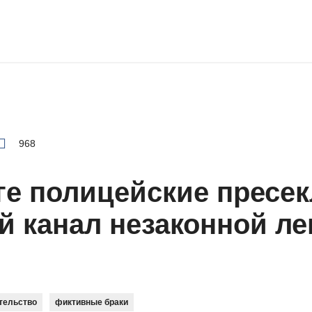
968
ге полицейские пресе
 канал незаконной ле
тельство
фиктивные браки