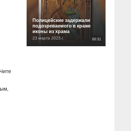
Полицейские задержали
подозреваемого в краже
иконы из храма
23 марта 2023 г.
00:31
 Чите
ным,