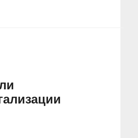
кли
гализации