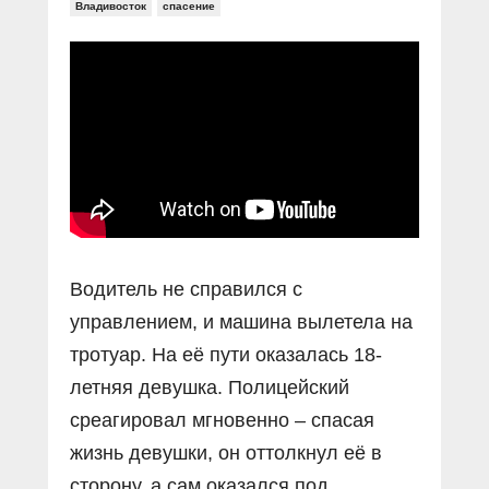
Прямой разговор
Владивосток
спасение
Социальные ролики
Газета «Щит и меч»
О ПОРТАЛЕ
В знании сила
Документальные фильмы
Журнал «Полиция России»
Специальный репортаж
Контакты
КиберПОСТОВОЙ
Вакансии
Водитель не справился с
управлением, и машина вылетела на
тротуар. На её пути оказалась 18-
летняя девушка. Полицейский
среагировал мгновенно – спасая
жизнь девушки, он оттолкнул её в
сторону, а сам оказался под