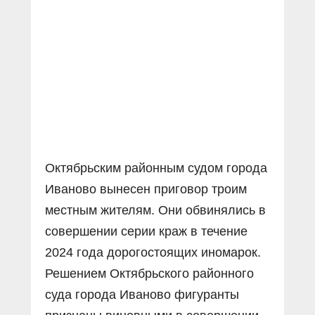
Прямой разговор
Социальные ролики
Газета «Щит и меч»
О ПОРТАЛЕ
В знании сила
Документальные фильмы
Журнал «Полиция России»
Специальный репортаж
Контакты
КиберПОСТОВОЙ
Вакансии
Октябрьским районным судом города
Иваново вынесен приговор троим
местным жителям. Они обвинялись в
совершении серии краж в течение
2024 года дорогостоящих иномарок.
Решением Октябрьского районного
суда города Иваново фигуранты