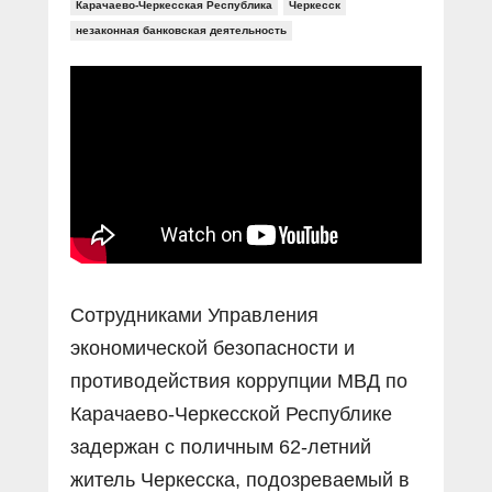
Прямой разговор
Карачаево-Черкесская Республика
Черкесск
Социальные ролики
Газета «Щит и меч»
О ПОРТАЛЕ
незаконная банковская деятельность
В знании сила
Документальные фильмы
Журнал «Полиция России»
Специальный репортаж
Контакты
КиберПОСТОВОЙ
Вакансии
Сотрудниками Управления
экономической безопасности и
противодействия коррупции МВД по
Карачаево-Черкесской Республике
задержан с поличным 62-летний
житель Черкесска, подозреваемый в