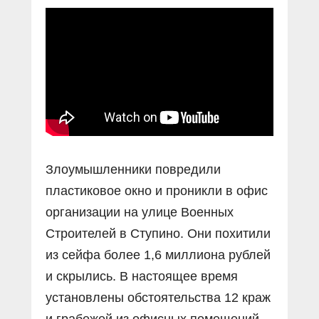
Прямой разговор
Социальные ролики
Газета «Щит и меч»
О ПОРТАЛЕ
В знании сила
Документальные фильмы
Журнал «Полиция России»
Специальный репортаж
Контакты
КиберПОСТОВОЙ
Вакансии
Злоумышленники повредили
пластиковое окно и проникли в офис
организации на улице Военных
Строителей в Ступино. Они похитили
из сейфа более 1,6 миллиона рублей
и скрылись. В настоящее время
установлены обстоятельства 12 краж