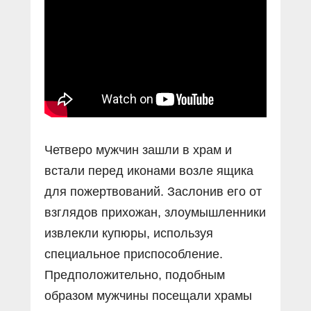
Прямой разговор
Социальные ролики
Газета «Щит и меч»
О ПОРТАЛЕ
В знании сила
Документальные фильмы
Журнал «Полиция России»
Специальный репортаж
Контакты
КиберПОСТОВОЙ
Вакансии
Четверо мужчин зашли в храм и
встали перед иконами возле ящика
для пожертвований. Заслонив его от
взглядов прихожан, злоумышленники
извлекли купюры, используя
специальное приспособление.
Предположительно, подобным
образом мужчины посещали храмы