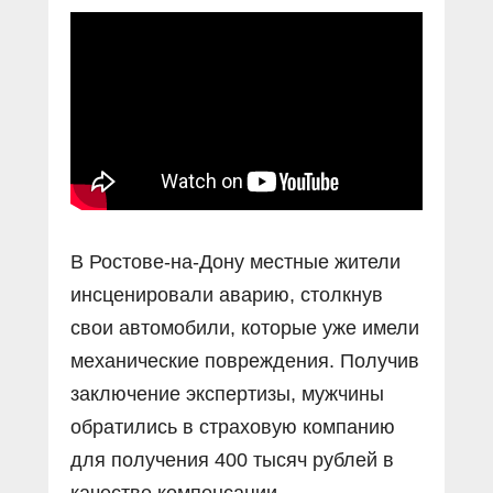
Прямой разговор
Социальные ролики
Газета «Щит и меч»
О ПОРТАЛЕ
В знании сила
Документальные фильмы
Журнал «Полиция России»
Специальный репортаж
Контакты
КиберПОСТОВОЙ
Вакансии
В Ростове-на-Дону местные жители
инсценировали аварию, столкнув
свои автомобили, которые уже имели
механические повреждения. Получив
заключение экспертизы, мужчины
обратились в страховую компанию
для получения 400 тысяч рублей в