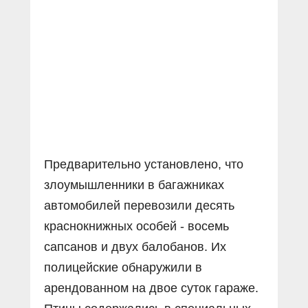
Прямой разговор
Социальные ролики
Газета «Щит и меч»
О ПОРТАЛЕ
В знании сила
Документальные фильмы
Журнал «Полиция России»
Специальный репортаж
Контакты
КиберПОСТОВОЙ
Вакансии
Предварительно установлено, что
злоумышленники в багажниках
автомобилей перевозили десять
краснокнижных особей - восемь
сапсанов и двух балобанов. Их
полицейские обнаружили в
арендованном на двое суток гараже.