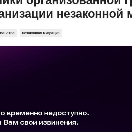
ики организованной г
анизации незаконной 
тельство
незаконная миграция