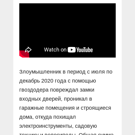
Прямой разговор
Социальные ролики
Газета «Щит и меч»
О ПОРТАЛЕ
В знании сила
Документальные фильмы
Журнал «Полиция России»
Специальный репортаж
Контакты
КиберПОСТОВОЙ
Вакансии
Злоумышленник в период с июля по
декабрь 2020 года с помощью
гвоздодера повреждал замки
входных дверей, проникал в
гаражные помещения и строящиеся
дома, откуда похищал
электроинструменты, садовую