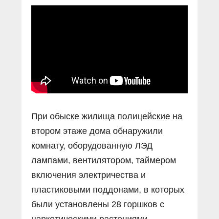
Прямой разговор
Социальные ролики
Газета «Щит и меч»
О ПОРТАЛЕ
В знании сила
Документальные фильмы
Журнал «Полиция России»
Специальный репортаж
Контакты
КиберПОСТОВОЙ
Вакансии
При обыске жилища полицейские на
втором этаже дома обнаружили
комнату, оборудованную ЛЭД
лампами, вентилятором, таймером
включения электричества и
пластиковыми поддонами, в которых
были установлены 28 горшков с