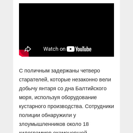
Прямой разговор
Социальные ролики
Газета «Щит и меч»
О ПОРТАЛЕ
В знании сила
Документальные фильмы
Журнал «Полиция России»
Специальный репортаж
Контакты
КиберПОСТОВОЙ
Вакансии
С поличным задержаны четверо
старателей, которые незаконно вели
добычу янтаря со дна Балтийского
моря, используя оборудование
кустарного производства. Сотрудники
полиции обнаружили у
злоумышленников около 18