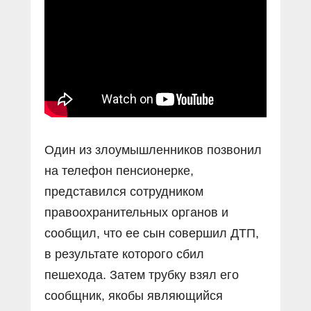
Прямой разговор
Социальные ролики
Газета «Щит и меч»
О ПОРТАЛЕ
В знании сила
Документальные фильмы
Журнал «Полиция России»
Специальный репортаж
Контакты
КиберПОСТОВОЙ
Вакансии
Один из злоумышленников позвонил
на телефон пенсионерке,
представился сотрудником
правоохранительных органов и
сообщил, что ее сын совершил ДТП,
в результате которого сбил
пешехода. Затем трубку взял его
сообщник, якобы являющийся