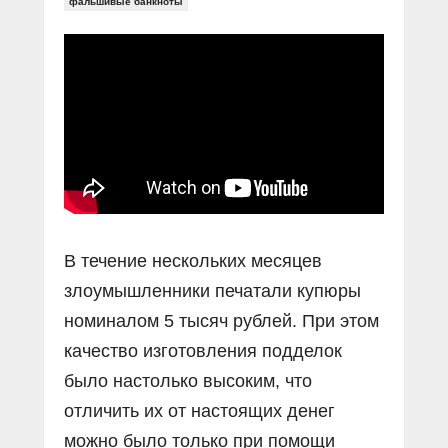
Прямой разговор
фальшивые банкноты
Социальные ролики
Газета «Щит и меч»
О ПОРТАЛЕ
В знании сила
Документальные фильмы
Журнал «Полиция России»
Специальный репортаж
Контакты
КиберПОСТОВОЙ
Вакансии
В течение нескольких месяцев
злоумышленники печатали купюры
номиналом 5 тысяч рублей. При этом
качество изготовления подделок
было настолько высоким, что
отличить их от настоящих денег
можно было только при помощи