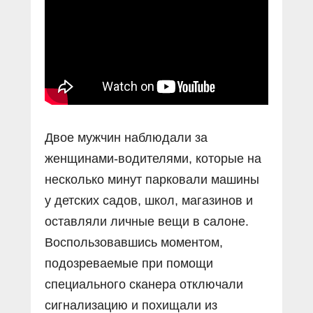
Прямой разговор
Социальные ролики
Газета «Щит и меч»
О ПОРТАЛЕ
В знании сила
Документальные фильмы
Журнал «Полиция России»
Специальный репортаж
Контакты
КиберПОСТОВОЙ
Вакансии
Двое мужчин наблюдали за
женщинами-водителями, которые на
несколько минут парковали машины
у детских садов, школ, магазинов и
оставляли личные вещи в салоне.
Воспользовавшись моментом,
подозреваемые при помощи
специального сканера отключали
сигнализацию и похищали из