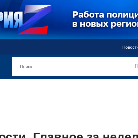
Новост
сти. Главное за неде