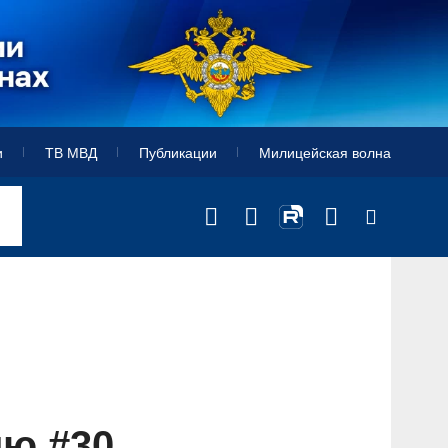
и
ТВ МВД
Публикации
Милицейская волна
лю #30