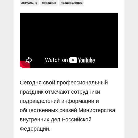
Прямой разговор
Социальные ролики
актуально
праздник
поздравление
Газета «Щит и меч»
О ПОРТАЛЕ
В знании сила
Документальные фильмы
Журнал «Полиция России»
Специальный репортаж
Контакты
КиберПОСТОВОЙ
Вакансии
Сегодня свой профессиональный
праздник отмечают сотрудники
подразделений информации и
общественных связей Министерства
внутренних дел Российской
Федерации.