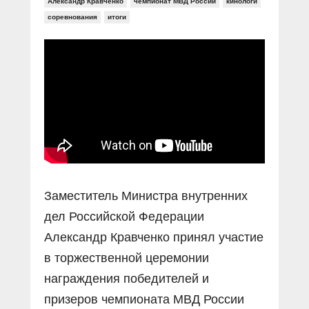
Прямой разговор
Александр Кравченко
чемпионат МВД России
кинологи
Социальные ролики
соревнования
итоги
Газета «Щит и меч»
О ПОРТАЛЕ
В знании сила
Документальные фильмы
Журнал «Полиция России»
Специальный репортаж
Контакты
КиберПОСТОВОЙ
Вакансии
Заместитель Министра внутренних
дел Российской Федерации
Александр Кравченко принял участие
в торжественной церемонии
награждения победителей и
призеров чемпионата МВД России