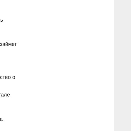
сь
займет
ство о
тале
а