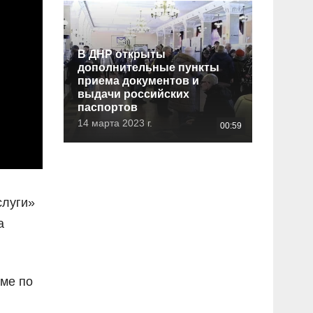
В ДНР открыты
дополнительные пункты
приема документов и
выдачи российских
паспортов
14 марта 2023 г.
00:59
слуги»
а
име по