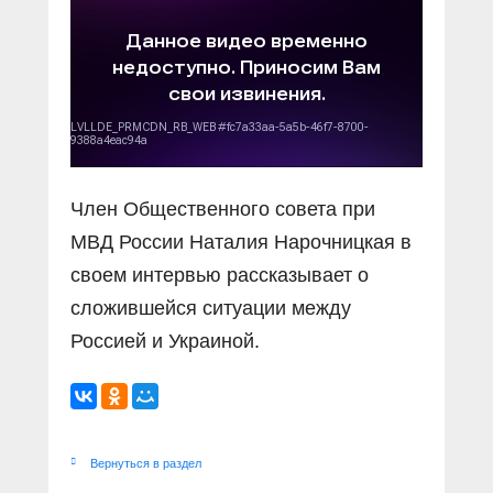
Прямой разговор
Социальные ролики
Газета «Щит и меч»
О ПОРТАЛЕ
В знании сила
Документальные фильмы
Журнал «Полиция России»
Специальный репортаж
Контакты
КиберПОСТОВОЙ
Вакансии
Член Общественного совета при
МВД России Наталия Нарочницкая в
своем интервью рассказывает о
сложившейся ситуации между
Россией и Украиной.
Вернуться в раздел