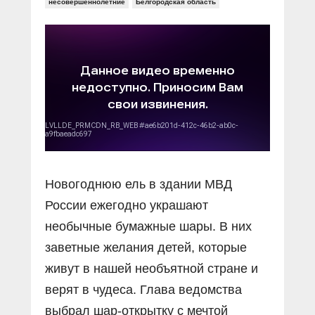
Прямой разговор
несовершеннолетние
Белгородская область
Социальные ролики
Газета «Щит и меч»
О ПОРТАЛЕ
В знании сила
Документальные фильмы
Журнал «Полиция России»
Специальный репортаж
Контакты
КиберПОСТОВОЙ
Вакансии
Новогоднюю ель в здании МВД
России ежегодно украшают
необычные бумажные шары. В них
заветные желания детей, которые
живут в нашей необъятной стране и
верят в чудеса. Глава ведомства
выбрал шар-открытку с мечтой