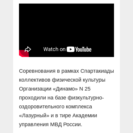
Прямой разговор
Социальные ролики
Газета «Щит и меч»
О ПОРТАЛЕ
В знании сила
Документальные фильмы
Журнал «Полиция России»
Специальный репортаж
Контакты
КиберПОСТОВОЙ
Вакансии
Соревнования в рамках Спартакиады
коллективов физической культуры
Организации «Динамо» N 25
проходили на базе физкультурно-
оздоровительного комплекса
«Лазурный» и в тире Академии
управления МВД России.