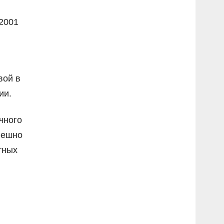
2001
вой в
ии.
чного
пешно
тных