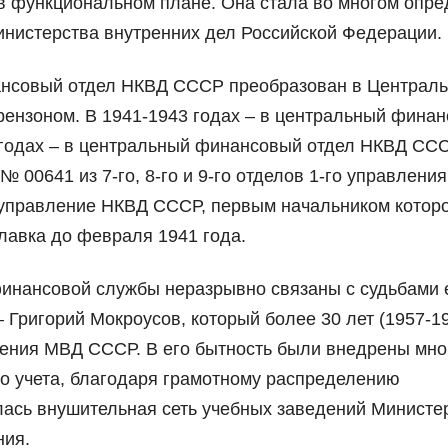
 в функциональном плане. Она стала во многом опре
инистерства внутренних дел Российской Федерации.
нансовый отдел НКВД СССР преобразован в Централ
рензоном. В 1941-1943 годах – в центральный финан
годах – в центральный финансовый отдел НКВД ССС
 00641 из 7-го, 8-го и 9-го отделов 1-го управлени
 управление НКВД СССР, первым начальником котор
главка до февраля 1941 года.
финансовой службы неразрывно связаны с судьбами 
 Григорий Мокроусов, который более 30 лет (1957-198
ения МВД СССР. В его бытность были внедрены мно
о учета, благодаря грамотному распределению
ась внушительная сеть учебных заведений Министер
ния.