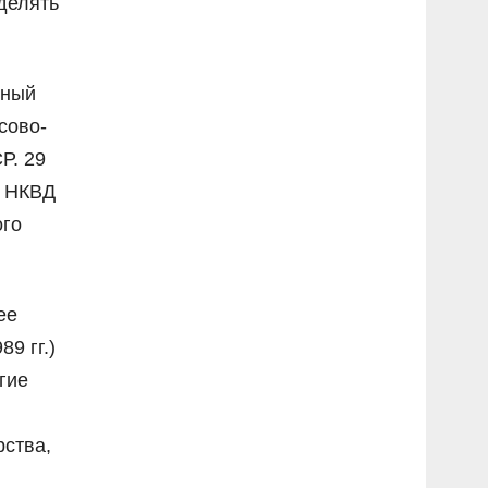
делять
ьный
сово-
Р. 29
я НКВД
ого
ее
9 гг.)
гие
ства,