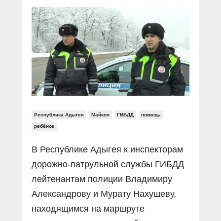
Прямой разговор
Социальные ролики
Газета «Щит и меч»
О ПОРТАЛЕ
В знании сила
Документальные фильмы
Журнал «Полиция России»
Специальный репортаж
Контакты
КиберПОСТОВОЙ
Вакансии
Республика Адыгея
Майкоп
ГИБДД
помощь
ребёнок
В Республике Адыгея к инспекторам
дорожно-патрульной службы ГИБДД
лейтенантам полиции Владимиру
Александрову и Мурату Нахушеву,
находящимся на маршруте