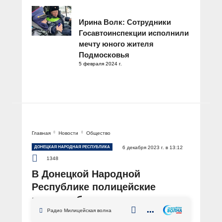
Ирина Волк: Сотрудники
Госавтоинспекции исполнили
мечту юного жителя
Подмосковья
5 февраля 2024 г.
Главная
Новости
Общество
ДОНЕЦКАЯ НАРОДНАЯ РЕСПУБЛИКА
6 декабря 2023 г. в 13:12
1348
В Донецкой Народной
Республике полицейские
провели беседы о вреде
наркотиков с учащимися двух
Радио Милицейская волна