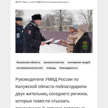
Прямой разговор
Социальные ролики
АВТОР: Пресс-служба УМВД России по Калужской области
Газета «Щит и меч»
О ПОРТАЛЕ
В знании сила
Документальные фильмы
Журнал «Полиция России»
Специальный репортаж
Контакты
КиберПОСТОВОЙ
Вакансии
Калужская область
вымогательство
похищение людей
несовершеннолетние
помощь
благодарность
Руководители УМВД России по
Калужской области поблагодарили
двух жительниц соседнего региона,
которые помогли отыскать