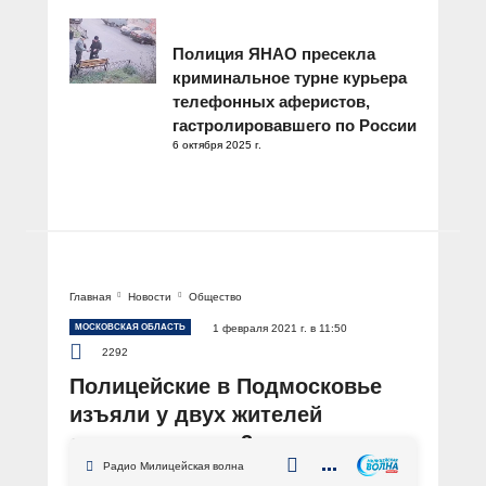
Полиция ЯНАО пресекла
криминальное турне курьера
телефонных аферистов,
гастролировавшего по России
6 октября 2025 г.
Главная
Новости
Общество
МОСКОВСКАЯ ОБЛАСТЬ
1 февраля 2021 г. в 11:50
2292
Полицейские в Подмосковье
изъяли у двух жителей
столицы около 2 килограммов
наркотиков
Радио Милицейская волна