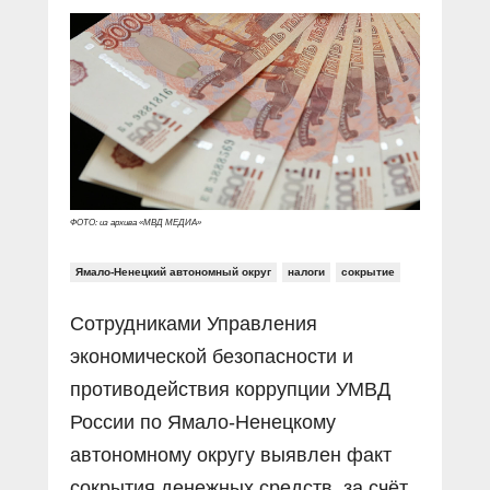
Прямой разговор
Социальные ролики
Газета «Щит и меч»
О ПОРТАЛЕ
В знании сила
Документальные фильмы
Журнал «Полиция России»
Специальный репортаж
Контакты
КиберПОСТОВОЙ
Вакансии
ФОТО: из архива «МВД МЕДИА»
Ямало-Ненецкий автономный округ
налоги
сокрытие
Сотрудниками Управления
экономической безопасности и
противодействия коррупции УМВД
России по Ямало-Ненецкому
автономному округу выявлен факт
сокрытия денежных средств, за счёт